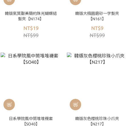
韓版氣質甜美簡約珠光蝴蝶結
韓版大橢圓磨砂一字髮夾
髮夾【N174】
【N161】
NT$19
NT$9
NT$99
NT$99
日系學院風中筒堆堆襪套
韓版灰色櫻桃珍珠小爪夾
【SO40】
【N217】