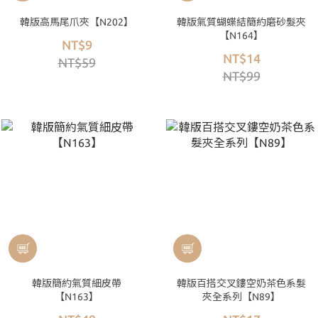
韓版高馬尾爪夾【N202】
韓版氣質蝴蝶結簡約磨砂髮夾
【N164】
NT$9
NT$14
NT$59
NT$99
韓版簡約氣質細皮帶
韓版百搭交叉鏤空奶茶色系髮
【N163】
夾全系列【N89】