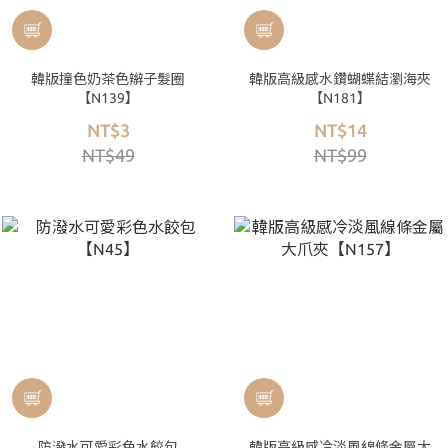
韓版撞色奶茶色辮子髮圈
韓版高級感水鑽蝴蝶結瀏海夾
【N139】
【N181】
NT$3
NT$14
NT$49
NT$99
防潑水可愛彩色水餃包
韓版高級感冷淡風線條金屬大