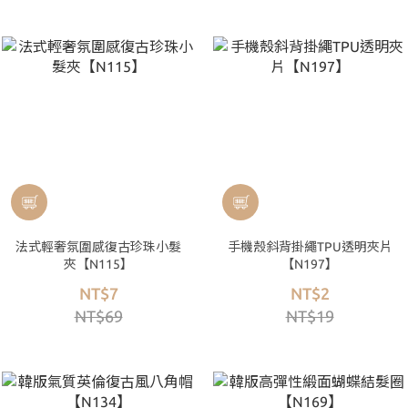
法式輕奢氛圍感復古珍珠小髮
手機殼斜背掛繩TPU透明夾片
夾【N115】
【N197】
NT$7
NT$2
NT$69
NT$19