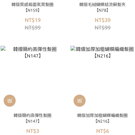
韓版質感緞面氣質髮圈
韓版毛絨蝴蝶結流蘇髮夾
【N159】
【N78】
NT$19
NT$39
NT$99
NT$99
韓版簡約高彈性髮圈
韓版加厚加粗蝴蝶編織髮圈
【N147】
【N216】
NT$3
NT$6