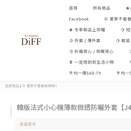
首頁
所有商品

Facebook
🌻 夏季不看會
🍀 冬季新品上架囉
🍋 
🍋 外套 / 薄外套
🍋 套裝
🍋 針織背心 / 保暖背心
🍍 一定用的到生活小物
🍭均一價$60-79
🍭均一價
全部商品
/
🌻 夏季不看會後悔唷 ❗
韓版法式小心機薄款微透防曬外套【J4
查看更多