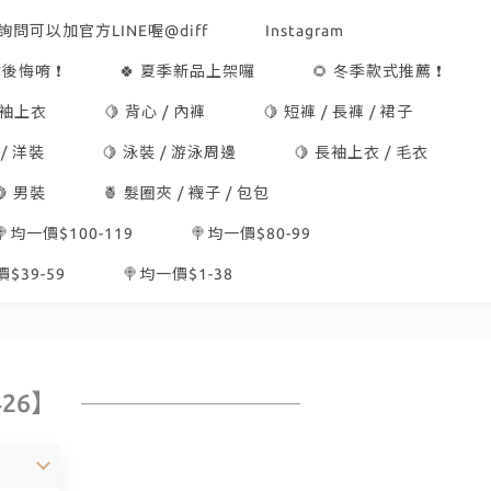
詢問可以加官方LINE喔@diff
Instagram
後悔唷 ❗
🍀 夏季新品上架囉
🌻 冬季款式推薦 ❗
短袖上衣
🍋 背心 / 內褲
🍋 短褲 / 長褲 / 裙子
 / 洋裝
🍋 泳裝 / 游泳周邊
🍋 長袖上衣 / 毛衣
🍋 男裝
🍍 髮圈夾 / 襪子 / 包包
🍭均一價$100-119
🍭均一價$80-99
$39-59
🍭均一價$1-38
26】