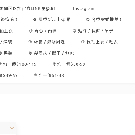
詢問可以加官方LINE喔@diff
Instagram
後悔唷 ❗
🍀 夏季新品上架囉
🌻 冬季款式推薦 ❗
短袖上衣
🍋 背心 / 內褲
🍋 短褲 / 長褲 / 裙子
 / 洋裝
🍋 泳裝 / 游泳周邊
🍋 長袖上衣 / 毛衣
🍋 男裝
🍍 髮圈夾 / 襪子 / 包包
🍭均一價$100-119
🍭均一價$80-99
$39-59
🍭均一價$1-38