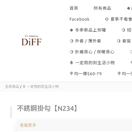
首頁
所有商品

Facebook
🌻 夏季不看會
🍀 冬季新品上架囉
🍋 
🍋 外套 / 薄外套
🍋 套裝
🍋 針織背心 / 保暖背心
🍍 一定用的到生活小物
🍭均一價$60-79
🍭均一價
全部商品
/
🍍 一定用的到生活小物
不銹鋼掛勾【N234】
查看更多