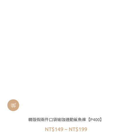
韓版假兩件口袋瑜珈運動鯊魚褲【P400】
NT$149 ~ NT$199