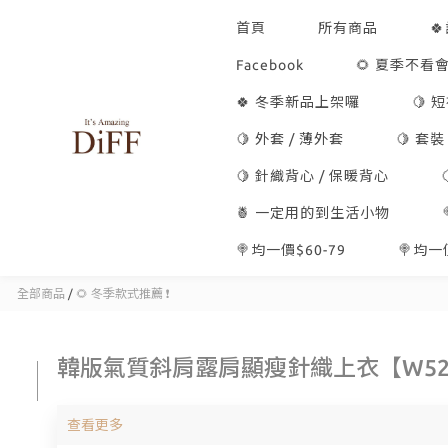
首頁
所有商品

Facebook
🌻 夏季不看會
🍀 冬季新品上架囉
🍋 
🍋 外套 / 薄外套
🍋 套裝
🍋 針織背心 / 保暖背心
🍍 一定用的到生活小物
🍭均一價$60-79
🍭均一價
全部商品
/
🌻 冬季款式推薦 ❗
韓版氣質斜肩露肩顯瘦針織上衣【W52
查看更多