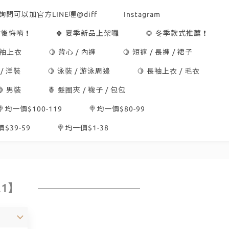
詢問可以加官方LINE喔@diff
Instagram
後悔唷 ❗
🍀 夏季新品上架囉
🌻 冬季款式推薦 ❗
短袖上衣
🍋 背心 / 內褲
🍋 短褲 / 長褲 / 裙子
 / 洋裝
🍋 泳裝 / 游泳周邊
🍋 長袖上衣 / 毛衣
🍋 男裝
🍍 髮圈夾 / 襪子 / 包包
🍭均一價$100-119
🍭均一價$80-99
$39-59
🍭均一價$1-38
1】