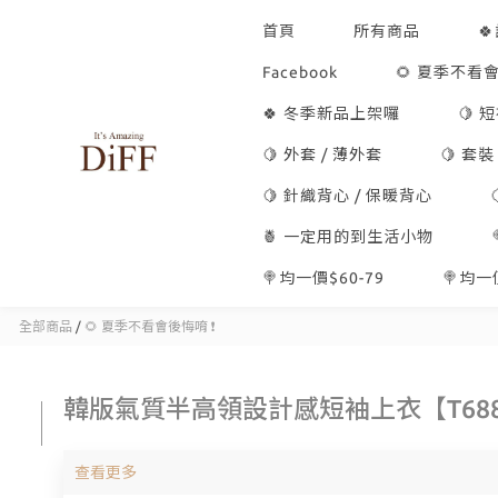
首頁
所有商品

Facebook
🌻 夏季不看會
🍀 冬季新品上架囉
🍋 
🍋 外套 / 薄外套
🍋 套裝
🍋 針織背心 / 保暖背心
🍍 一定用的到生活小物
🍭均一價$60-79
🍭均一價
全部商品
/
🌻 夏季不看會後悔唷 ❗
韓版氣質半高領設計感短袖上衣【T68
查看更多