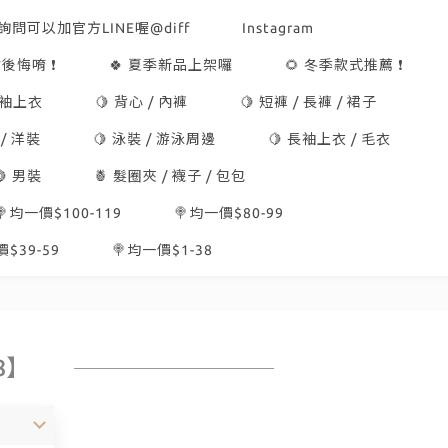
詢問可以加官方LINE喔@diff
Instagram
後悔唷 ❗
🍀 夏季新品上架囉
🌻 冬季款式推薦 ❗
短袖上衣
🍋 背心 / 內褲
🍋 短褲 / 長褲 / 裙子
 / 洋裝
🍋 泳裝 / 游泳周邊
🍋 長袖上衣 / 毛衣
🍋 男裝
🍍 髮圈夾 / 襪子 / 包包
🍭均一價$100-119
🍭均一價$80-99
$39-59
🍭均一價$1-38
8】