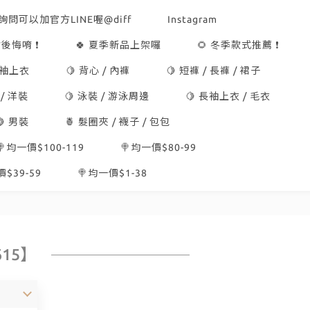
詢問可以加官方LINE喔@diff
Instagram
後悔唷 ❗
🍀 夏季新品上架囉
🌻 冬季款式推薦 ❗
短袖上衣
🍋 背心 / 內褲
🍋 短褲 / 長褲 / 裙子
 / 洋裝
🍋 泳裝 / 游泳周邊
🍋 長袖上衣 / 毛衣
🍋 男裝
🍍 髮圈夾 / 襪子 / 包包
🍭均一價$100-119
🍭均一價$80-99
$39-59
🍭均一價$1-38
15】