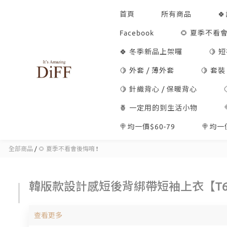
首頁
所有商品

Facebook
🌻 夏季不看會
🍀 冬季新品上架囉
🍋 
🍋 外套 / 薄外套
🍋 套裝
🍋 針織背心 / 保暖背心
🍍 一定用的到生活小物
🍭均一價$60-79
🍭均一價
全部商品
/
🌻 夏季不看會後悔唷 ❗
韓版款設計感短後背綁帶短袖上衣【T6
查看更多