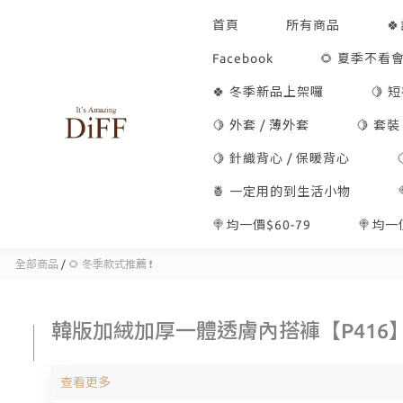
首頁
所有商品

Facebook
🌻 夏季不看會
🍀 冬季新品上架囉
🍋 
🍋 外套 / 薄外套
🍋 套裝
🍋 針織背心 / 保暖背心
🍍 一定用的到生活小物
🍭均一價$60-79
🍭均一價
全部商品
/
🌻 冬季款式推薦 ❗
韓版加絨加厚一體透膚內搭褲【P416
查看更多