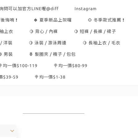
詢問可以加官方LINE喔@diff
Instagram
後悔唷 ❗
🍀 夏季新品上架囉
🌻 冬季款式推薦 ❗
短袖上衣
🍋 背心 / 內褲
🍋 短褲 / 長褲 / 裙子
 / 洋裝
🍋 泳裝 / 游泳周邊
🍋 長袖上衣 / 毛衣
🍋 男裝
🍍 髮圈夾 / 襪子 / 包包
🍭均一價$100-119
🍭均一價$80-99
$39-59
🍭均一價$1-38
】