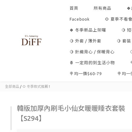
首頁
所有商品

Facebook
🌻 夏季不看會
🍀 冬季新品上架囉
🍋 
🍋 外套 / 薄外套
🍋 套裝
🍋 針織背心 / 保暖背心
🍍 一定用的到生活小物
🍭均一價$60-79
🍭均一價
全部商品
/
🌻 冬季款式推薦 ❗
韓版加厚內刷毛小仙女暖暖睡衣套裝
【S294】