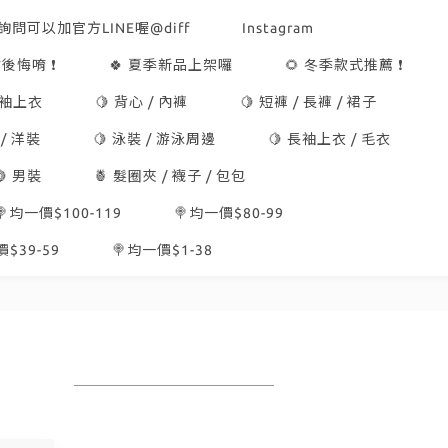
詢問可以加官方LINE喔@diff
Instagram
後悔唷 ❗
🍀 夏季新品上架囉
🌻 冬季款式推薦 ❗
短袖上衣
🍋 背心 / 內褲
🍋 短褲 / 長褲 / 裙子
 / 洋裝
🍋 泳裝 / 游泳周邊
🍋 長袖上衣 / 毛衣
🍋 男裝
🍍 髮圈夾 / 襪子 / 包包
🍭均一價$100-119
🍭均一價$80-99
$39-59
🍭均一價$1-38