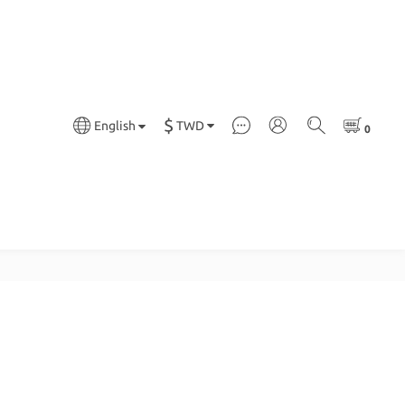
$
TWD
English