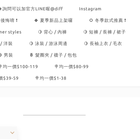
🍀詢問可以加官方LINE喔@diff
Instagram
後悔唷 ❗
🍀 夏季新品上架囉
🌻 冬季款式推薦 ❗
er styles
🍋 背心 / 內褲
🍋 短褲 / 長褲 / 裙子
 / 洋裝
🍋 泳裝 / 游泳周邊
🍋 長袖上衣 / 毛衣
🍋 男裝
🍍 髮圈夾 / 襪子 / 包包
🍭均一價$100-119
🍭均一價$80-99
$39-59
🍭均一價$1-38