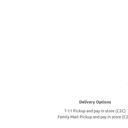
Delivery Options
7-11 Pickup and pay in store (C2C)
Family Mart Pickup and pay in store (C