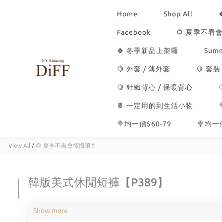
Home
Shop All
Facebook
🌻 夏季不看會
🍀 冬季新品上架囉
Summ
🍋 外套 / 薄外套
🍋 套裝
🍋 針織背心 / 保暖背心
🍍 一定用的到生活小物
🍭均一價$60-79
🍭均一價
View All
/
🌻 夏季不看會後悔唷 ❗
韓版美式休閒短褲【P389】
Show more