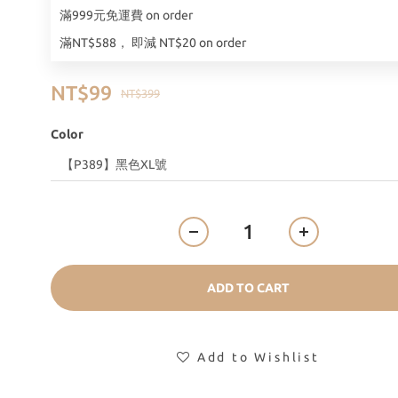
滿999元免運費 on order
滿NT$588， 即減 NT$20 on order
NT$99
NT$399
Color
ADD TO CART
Add to Wishlist