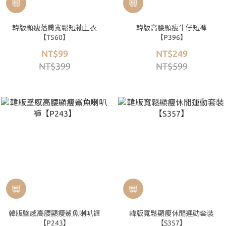
韓版顯瘦落肩寬鬆短袖上衣
韓版高腰顯瘦牛仔短褲
【T560】
【P396】
NT$99
NT$249
NT$399
NT$599
韓版墜感高腰顯瘦鯊魚喇叭褲
韓版寬鬆顯瘦休閒運動套裝
【P243】
【S357】