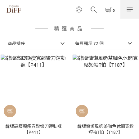
精選商品
商品排序
每頁顯示 72 個
韓版高腰顯瘦寬鬆彎刀運動褲
韓版慵懶風奶茶咖色休閒寬鬆
【P411】
短袖T恤【T187】