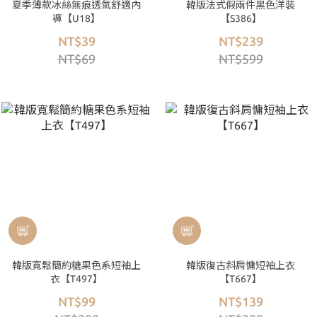
夏季薄款冰絲無痕透氣舒適內
韓版法式假兩件黑色洋裝
褲【U18】
【S386】
NT$39
NT$239
NT$69
NT$599
韓版寬鬆簡約糖果色系短袖上
韓版復古斜肩慵短袖上衣
衣【T497】
【T667】
NT$99
NT$139