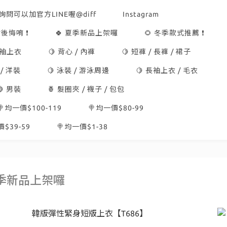
詢問可以加官方LINE喔@diff
Instagram
後悔唷 ❗
🍀 夏季新品上架囉
🌻 冬季款式推薦 ❗
短袖上衣
🍋 背心 / 內褲
🍋 短褲 / 長褲 / 裙子
 / 洋裝
🍋 泳裝 / 游泳周邊
🍋 長袖上衣 / 毛衣
🍋 男裝
🍍 髮圈夾 / 襪子 / 包包
🍭均一價$100-119
🍭均一價$80-99
$39-59
🍭均一價$1-38
夏季新品上架囉