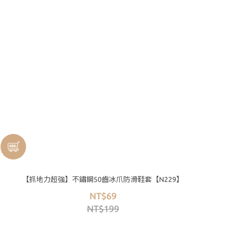
【抓地力超強】不鏽鋼50齒冰爪防滑鞋套【N229】
NT$69
NT$199