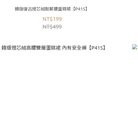
韓版復古燈芯絨鬆緊腰蛋糕裙【P415】
NT$199
NT$499